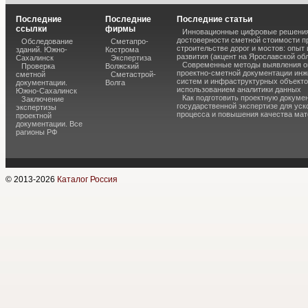
Последние
Последние
Последние статьи
ссылки
фирмы
Инновационные цифровые решения
достоверности сметной стоимости п
Обследование
Сметапро-
строительстве дорог и мостов: опыт
зданий. Южно-
Кострома
развития (акцент на Ярославской об
Сахалинск
Экспертиза
Современные методы выявления о
Проверка
Волжский
проектно-сметной документации ин
сметной
Сметастрой-
систем и инфраструктурных объекто
документации.
Волга
использованием аналитики данных
Южно-Сахалинск
Как подготовить проектную докуме
Заключение
государственной экспертизе для уск
экспертизы
процесса и повышения качества ма
проектной
документации. Все
рагионы РФ
© 2013-
2026
Каталог Россия