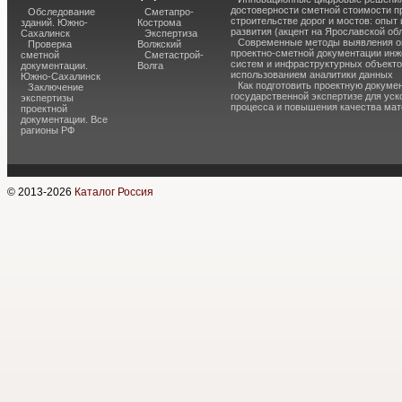
достоверности сметной стоимости п
Обследование
Сметапро-
строительстве дорог и мостов: опыт
зданий. Южно-
Кострома
развития (акцент на Ярославской об
Сахалинск
Экспертиза
Современные методы выявления о
Проверка
Волжский
проектно-сметной документации ин
сметной
Сметастрой-
систем и инфраструктурных объекто
документации.
Волга
использованием аналитики данных
Южно-Сахалинск
Как подготовить проектную докуме
Заключение
государственной экспертизе для уск
экспертизы
процесса и повышения качества ма
проектной
документации. Все
рагионы РФ
© 2013-
2026
Каталог Россия