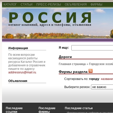
КАТАЛОГ
СТАТЬИ
ПРЕСС-РЕЛИЗЫ
ОБЪЯВЛЕНИЯ
ФИРМЫ
Я ищу:
Информация
По всем вопросам
Дороги
касающихся работы
ресурса Каталог Россия и
Главная страница
Городское хозя
добавления в справочник
пишите по адресу
Фирмы раздела
addressrus@mail.ru
.
Сортировать по:
городу
назван
Объявления
Выберите регион:
Последние
Последние
Последние статьи
ссылки
фирмы
Инновационные цифровые решения