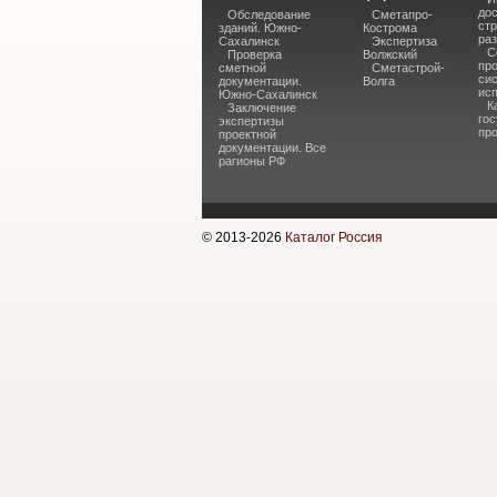
до
Обследование
Сметапро-
стр
зданий. Южно-
Кострома
раз
Сахалинск
Экспертиза
С
Проверка
Волжский
пр
сметной
Сметастрой-
си
документации.
Волга
ис
Южно-Сахалинск
К
Заключение
гос
экспертизы
пр
проектной
документации. Все
рагионы РФ
© 2013-
2026
Каталог Россия