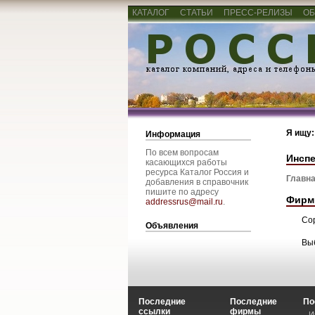
КАТАЛОГ
СТАТЬИ
ПРЕСС-РЕЛИЗЫ
ОБ
Я ищу:
Информация
По всем вопросам
Инсп
касающихся работы
ресурса Каталог Россия и
Главна
добавления в справочник
пишите по адресу
Фирм
addressrus@mail.ru
.
Со
Объявления
Вы
Последние
Последние
По
ссылки
фирмы
И