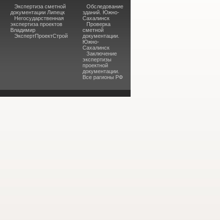
Экспертиза сметной
Обследование
документации Липецк
зданий. Южно-
Негосударственная
Сахалинск
экспертиза проектов
Проверка
Владимир
сметной
ЭкспертПроектСтрой
документации.
Южно-
Сахалинск
Заключение
экспертизы
проектной
документации.
Все рагионы РФ