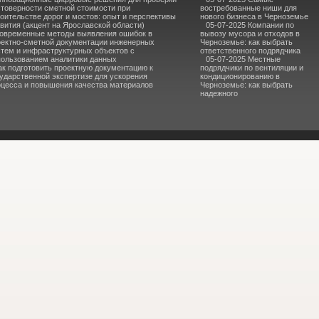
стоверности сметной стоимости при
востребованные ниши для
оительстве дорог и мостов: опыт и перспективы
нового бизнеса в Черноземье
вития (акцент на Ярославской области)
05-07-2025 Компании по
овременные методы выявления ошибок в
вывозу мусора и отходов в
оектно-сметной документации инженерных
Черноземье: как выбрать
стем и инфраструктурных объектов с
ответственного подрядчика
пользованием аналитики данных
05-07-2025 Местные
ак подготовить проектную документацию к
подрядчики по вентиляции и
ударственной экспертизе для ускорения
кондиционированию в
оцесса и повышения качества материалов
Черноземье: как выбрать
надежного