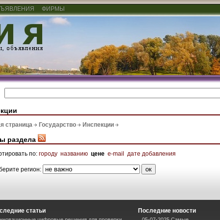
ЪЯВЛЕНИЯ
ФИРМЫ
екции
я страница
Государство
Инспекции
ы раздела
ртировать по:
городу
названию
цене
e-mail
дате добавления
берите регион:
следние статьи
Последние новости
нновационные цифровые решения для проверки
05-07-2025 Самые