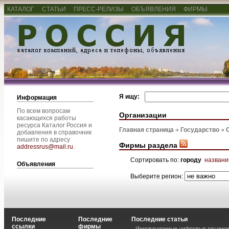
КАТАЛОГ
СТАТЬИ
ПРЕСС-РЕЛИЗЫ
ОБЪЯВЛЕНИЯ
ФИРМЫ
Я ищу:
Информация
По всем вопросам
Организации
касающихся работы
ресурса Каталог Россия и
Главная страница
Государство
добавления в справочник
пишите по адресу
Фирмы раздела
addressrus@mail.ru
.
Сортировать по:
городу
назван
Объявления
Выберите регион:
Последние
Последние
Последние статьи
ссылки
фирмы
Инновационные цифровые решения