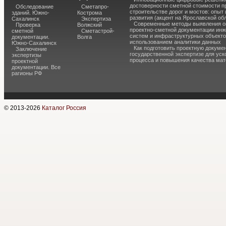
достоверности сметной стоимости п
Обследование
Сметапро-
строительстве дорог и мостов: опыт
зданий. Южно-
Кострома
развития (акцент на Ярославской об
Сахалинск
Экспертиза
Современные методы выявления о
Проверка
Волжский
проектно-сметной документации ин
сметной
Сметастрой-
систем и инфраструктурных объекто
документации.
Волга
использованием аналитики данных
Южно-Сахалинск
Как подготовить проектную докуме
Заключение
государственной экспертизе для уск
экспертизы
процесса и повышения качества ма
проектной
документации. Все
рагионы РФ
© 2013-
2026
Каталог Россия