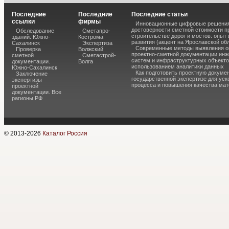
Последние
Последние
Последние статьи
ссылки
фирмы
Инновационные цифровые решения
достоверности сметной стоимости п
Обследование
Сметапро-
строительстве дорог и мостов: опыт
зданий. Южно-
Кострома
развития (акцент на Ярославской об
Сахалинск
Экспертиза
Современные методы выявления о
Проверка
Волжский
проектно-сметной документации ин
сметной
Сметастрой-
систем и инфраструктурных объекто
документации.
Волга
использованием аналитики данных
Южно-Сахалинск
Как подготовить проектную докуме
Заключение
государственной экспертизе для уск
экспертизы
процесса и повышения качества ма
проектной
документации. Все
рагионы РФ
© 2013-
2026
Каталог Россия