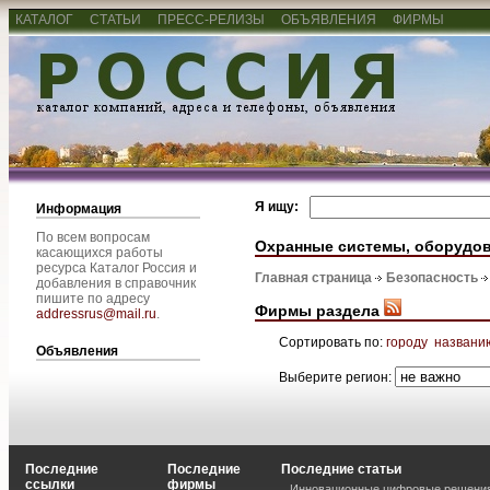
КАТАЛОГ
СТАТЬИ
ПРЕСС-РЕЛИЗЫ
ОБЪЯВЛЕНИЯ
ФИРМЫ
Я ищу:
Информация
По всем вопросам
Охранные системы, оборудо
касающихся работы
ресурса Каталог Россия и
Главная страница
Безопасность
добавления в справочник
пишите по адресу
Фирмы раздела
addressrus@mail.ru
.
Сортировать по:
городу
названи
Объявления
Выберите регион:
Последние
Последние
Последние статьи
ссылки
фирмы
Инновационные цифровые решения