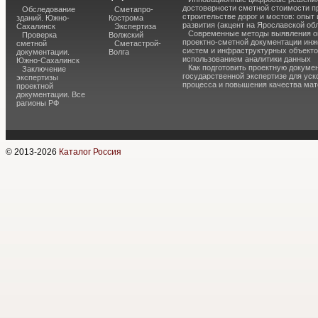
достоверности сметной стоимости п
Обследование
Сметапро-
строительстве дорог и мостов: опыт
зданий. Южно-
Кострома
развития (акцент на Ярославской об
Сахалинск
Экспертиза
Современные методы выявления о
Проверка
Волжский
проектно-сметной документации ин
сметной
Сметастрой-
систем и инфраструктурных объекто
документации.
Волга
использованием аналитики данных
Южно-Сахалинск
Как подготовить проектную докуме
Заключение
государственной экспертизе для уск
экспертизы
процесса и повышения качества ма
проектной
документации. Все
рагионы РФ
© 2013-
2026
Каталог Россия