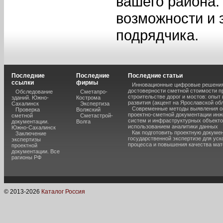
вашего района.
возможности и 
подрядчика.
Последние
Последние
Последние статьи
ссылки
фирмы
Инновационные цифровые решения
достоверности сметной стоимости п
Обследование
Сметапро-
строительстве дорог и мостов: опыт
зданий. Южно-
Кострома
развития (акцент на Ярославской об
Сахалинск
Экспертиза
Современные методы выявления о
Проверка
Волжский
проектно-сметной документации ин
сметной
Сметастрой-
систем и инфраструктурных объекто
документации.
Волга
использованием аналитики данных
Южно-Сахалинск
Как подготовить проектную докуме
Заключение
государственной экспертизе для уск
экспертизы
процесса и повышения качества ма
проектной
документации. Все
рагионы РФ
© 2013-
2026
Каталог Россия