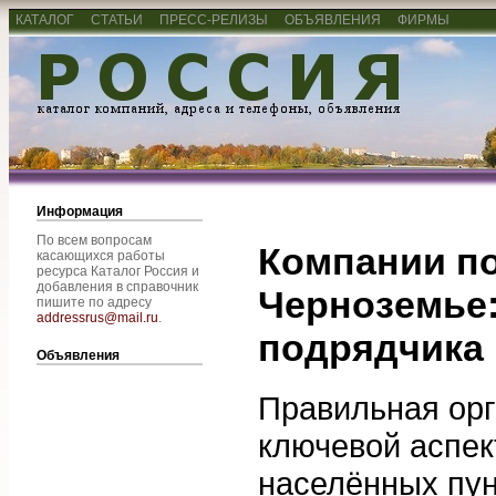
КАТАЛОГ
СТАТЬИ
ПРЕСС-РЕЛИЗЫ
ОБЪЯВЛЕНИЯ
ФИРМЫ
Информация
По всем вопросам
Компании по
касающихся работы
ресурса Каталог Россия и
добавления в справочник
Черноземье:
пишите по адресу
addressrus@mail.ru
.
подрядчика
Объявления
Правильная орг
ключевой аспект
населённых пун