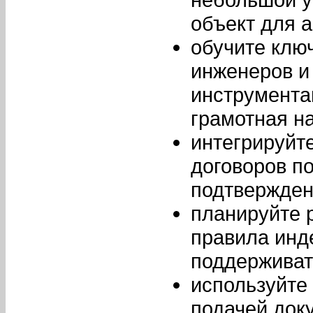
объект для 
обучите клю
инженеров и
инструмента
грамотная н
интегрируйт
договоров п
подтвержден
планируйте 
правила инд
поддерживат
используйте
подачей док