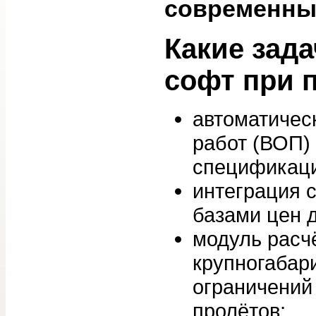
современны
Какие зад
софт при 
автоматичес
работ (ВОП)
спецификац
интеграция 
базами цен 
модуль расчё
крупногабар
ограничений
пролётов;