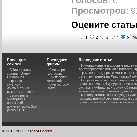
Голосов
: 0
Просмотров
: 9
Оцените стать
1
2
3
4
5
Последние
Последние
Последние статьи
ссылки
фирмы
Инновационные цифровые решения
достоверности сметной стоимости п
Обследование
Сметапро-
строительстве дорог и мостов: опыт
зданий. Южно-
Кострома
развития (акцент на Ярославской об
Сахалинск
Экспертиза
Современные методы выявления о
Проверка
Волжский
проектно-сметной документации ин
сметной
Сметастрой-
систем и инфраструктурных объекто
документации.
Волга
использованием аналитики данных
Южно-Сахалинск
Как подготовить проектную докуме
Заключение
государственной экспертизе для уск
экспертизы
процесса и повышения качества ма
проектной
документации. Все
рагионы РФ
© 2013-
2026
Каталог Россия