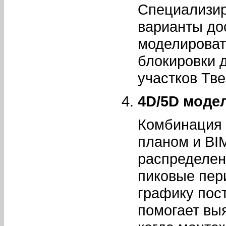
Специализир
варианты дос
моделироват
блокировки д
участков Тве
4D/5D моде
Комбинация 
планом и BI
распределен
пиковые пер
графику пос
помогает вы