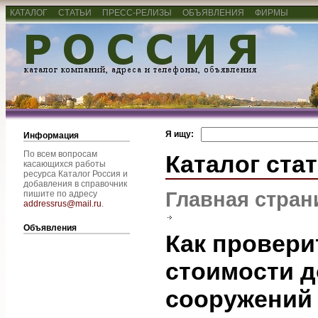
КАТАЛОГ
СТАТЬИ
ПРЕСС-РЕЛИЗЫ
ОБЪЯВЛЕНИЯ
ФИРМЫ
Я ищу:
Информация
По всем вопросам
Каталог ста
касающихся работы
ресурса Каталог Россия и
добавления в справочник
Главная стран
пишите по адресу
addressrus@mail.ru
.
Объявления
Как провери
стоимости 
сооружений