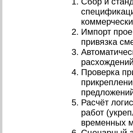
Сбор и стан
спецификаци
коммерчески
Импорт проек
привязка см
Автоматичес
расхождений
Проверка пр
прикреплени
предложений
Расчёт логи
работ (укреп
временных мо
Сценарный а