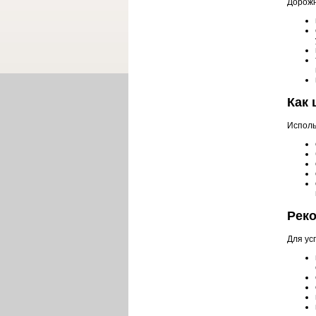
Дорожн
Как
Исполь
Рек
Для ус