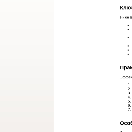
Клю
Ниже п
Прак
Эффект
Осо