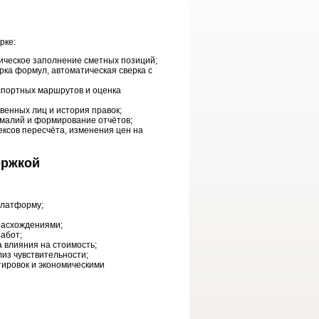
рке:
ическое заполнение сметных позиций;
ка формул, автоматическая сверка с
спортных маршрутов и оценка
венных лиц и история правок;
омалий и формирование отчётов;
ксов пересчёта, изменения цен на
ержкой
платформу;
расхождениями;
абот;
 влияния на стоимость;
из чувствительности;
ировок и экономическими