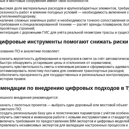
ые и мостовые сооружения имеют свои особенности:
высокая доля материальных расходов и крупногабаритных элементов, требую
сезонность работ и влияние погодных условий — необходимость включения 
утеплению/подогреву;
наличие сложных земляных работ и необходимости точного сопоставления о
требования к специализированной технике — расчёт аренды плавкранов, бол
пролётных строений;
интеграция с дорожными ГИС для учёта реальной геометрии трассы и сущес
 цифровые инструменты помогают снижать риски
зование ПО и аналитики позволяет:
снизить вероятность дублирования и пропусков в смете за счёт автоматическ
быстро обнаружить устаревшие цены и отклонения от нормативов;
оценить чувствительность сметы к ключевым рискам и сформировать адекват
оптимизировать логистику поставок для снижения транспортных расходов;
обеспечить прозрачность для государственных и региональных контролирую
истории правок.
омендации по внедрению цифровых подходов в Т
пешного внедрения рекомендуется:
начать с пилотных проектов — выбрать один дорожный или мостовой объект 
сметного ПО;
создать региональную базу цен и логистических параметров с учётом особенн
обучить сметчиков и инженеров работе с новыми инструментами и стандарт
включать требования по предоставлению BIM-экспортов и цифровых моделей 
привлекать независимых экспертов для валидации настроенных процессов и 