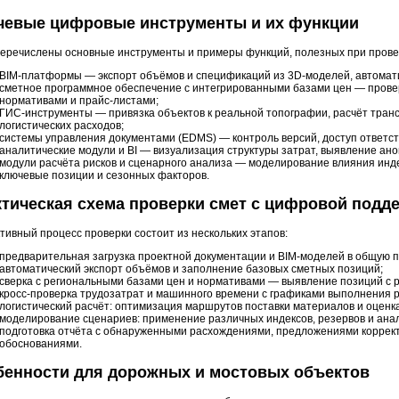
чевые цифровые инструменты и их функции
еречислены основные инструменты и примеры функций, полезных при прове
BIM-платформы — экспорт объёмов и спецификаций из 3D-моделей, автомат
сметное программное обеспечение с интегрированными базами цен — провер
нормативами и прайс-листами;
ГИС-инструменты — привязка объектов к реальной топографии, расчёт тран
логистических расходов;
системы управления документами (EDMS) — контроль версий, доступ ответст
аналитические модули и BI — визуализация структуры затрат, выявление ан
модули расчёта рисков и сценарного анализа — моделирование влияния инде
ключевые позиции и сезонных факторов.
тическая схема проверки смет с цифровой подд
ивный процесс проверки состоит из нескольких этапов:
предварительная загрузка проектной документации и BIM-моделей в общую 
автоматический экспорт объёмов и заполнение базовых сметных позиций;
сверка с региональными базами цен и нормативами — выявление позиций с 
кросс-проверка трудозатрат и машинного времени с графиками выполнения р
логистический расчёт: оптимизация маршрутов поставки материалов и оценка
моделирование сценариев: применение различных индексов, резервов и анал
подготовка отчёта с обнаруженными расхождениями, предложениями коррект
обоснованиями.
бенности для дорожных и мостовых объектов