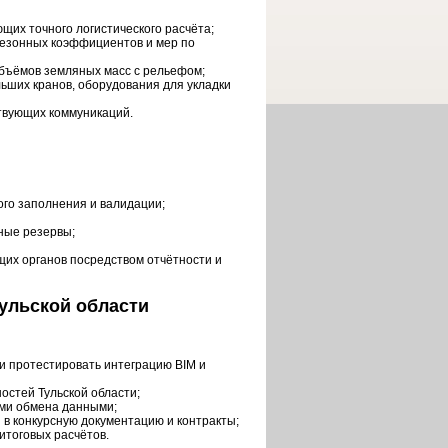
щих точного логистического расчёта;
сезонных коэффициентов и мер по
бъёмов земляных масс с рельефом;
ьших кранов, оборудования для укладки
твующих коммуникаций.
ого заполнения и валидации;
ные резервы;
щих органов посредством отчётности и
ульской области
и протестировать интеграцию BIM и
остей Тульской области;
ами обмена данными;
в конкурсную документацию и контракты;
итоговых расчётов.