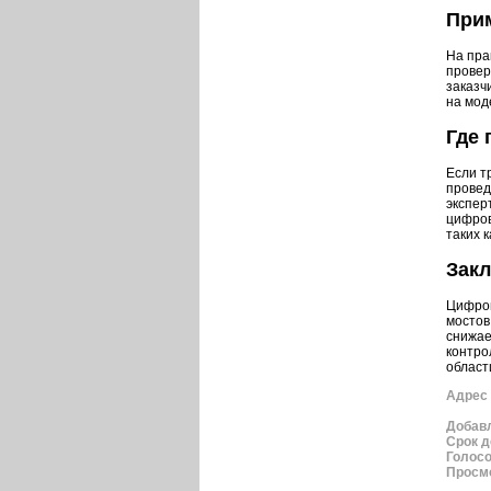
При
На пра
провер
заказч
на мод
Где 
Если т
провед
экспер
цифров
таких к
Зак
Цифров
мостов
снижае
контро
област
Адрес 
Добав
Срок д
Голос
Просм