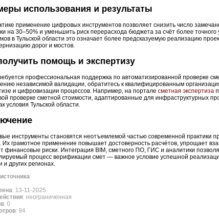
меры использования и результаты
ктике применение цифровых инструментов позволяет снизить число замечани
ки на 30–50% и уменьшить риск перерасхода бюджета за счёт более точного 
иков в Тульской области это означает более предсказуемую реализацию прое
ернизацию дорог и мостов.
получить помощь и экспертизу
ребуется профессиональная поддержка по автоматизированной проверке сме
ению независимой валидации, обратитесь к квалифицированным организаци
тизе и цифровизации процессов. Например, на портале
сметная экспертиза
п
ой проверке сметной стоимости, адаптированные для инфраструктурных про
ак условия Тульской области.
лючение
ые инструменты становятся неотъемлемой частью современной практики пр
. Их грамотное применение повышает достоверность расчётов, упрощает вза
т финансовые риски. Интеграция BIM, сметного ПО, ГИС и аналитики позвол
лируемый процесс верификации смет — важное условие успешной реализации
и и других регионах.
источника
:
лена
: 13-11-2025
ействия
: неограниченная
ов
: 0
отров
: 94