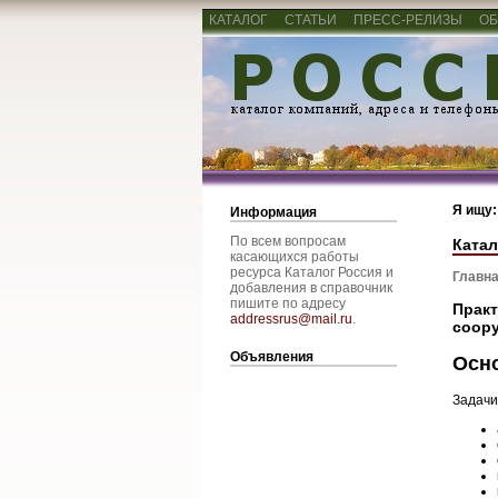
КАТАЛОГ
СТАТЬИ
ПРЕСС-РЕЛИЗЫ
ОБ
Я ищу:
Информация
По всем вопросам
Катал
касающихся работы
ресурса Каталог Россия и
Главна
добавления в справочник
пишите по адресу
Практ
addressrus@mail.ru
.
соор
Объявления
Осн
Задачи