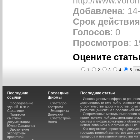
http://www.voro
Добавлена
: 14
Срок действия
Голосов
: 0
Просмотров
: 
Оцените стать
1
2
3
4
5
Последние
Последние
Последние статьи
ссылки
фирмы
Инновационные цифровые решения
достоверности сметной стоимости п
Обследование
Сметапро-
строительстве дорог и мостов: опыт
зданий. Южно-
Кострома
развития (акцент на Ярославской об
Сахалинск
Экспертиза
Современные методы выявления о
Проверка
Волжский
проектно-сметной документации ин
сметной
Сметастрой-
систем и инфраструктурных объекто
документации.
Волга
использованием аналитики данных
Южно-Сахалинск
Как подготовить проектную докуме
Заключение
государственной экспертизе для уск
экспертизы
процесса и повышения качества ма
проектной