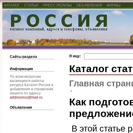
КАТАЛОГ
СТАТЬИ
ПРЕСС-РЕЛИЗЫ
ОБЪЯВЛЕНИЯ
ФИРМЫ
Я ищу:
Сайты раздела
Каталог ста
Информация
По всем вопросам
Главная стран
касающихся работы
ресурса Каталог Россия и
добавления в справочник
пишите по адресу
addressrus@mail.ru
.
Как подгото
Объявления
предложени
В этой статье 