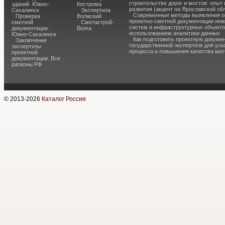
строительстве дорог и мостов: опыт
зданий. Южно-
Кострома
развития (акцент на Ярославской об
Сахалинск
Экспертиза
Современные методы выявления о
Проверка
Волжский
проектно-сметной документации ин
сметной
Сметастрой-
систем и инфраструктурных объекто
документации.
Волга
использованием аналитики данных
Южно-Сахалинск
Как подготовить проектную докуме
Заключение
государственной экспертизе для уск
экспертизы
процесса и повышения качества ма
проектной
документации. Все
рагионы РФ
© 2013-
2026
Каталог Россия