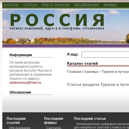
КАТАЛОГ
СТАТЬИ
ПРЕСС-РЕЛИЗЫ
ОБЪЯВЛЕНИЯ
ФИРМЫ
Я ищу:
Информация
По всем вопросам
Каталог статей
касающихся работы
ресурса Каталог Россия и
Главная страница
Туризм и путеш
добавления в справочник
пишите по адресу
addressrus@mail.ru
.
Статьи раздела Туризм и пут
Объявления
Последние
Последние
Последние статьи
ссылки
фирмы
Инновационные цифровые решения
достоверности сметной стоимости п
Обследование
Сметапро-