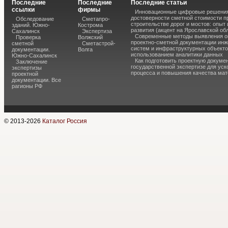
Последние
Последние
Последние статьи
ссылки
фирмы
Инновационные цифровые решения
достоверности сметной стоимости п
Обследование
Сметапро-
строительстве дорог и мостов: опыт
зданий. Южно-
Кострома
развития (акцент на Ярославской об
Сахалинск
Экспертиза
Современные методы выявления о
Проверка
Волжский
проектно-сметной документации ин
сметной
Сметастрой-
систем и инфраструктурных объекто
документации.
Волга
использованием аналитики данных
Южно-Сахалинск
Как подготовить проектную докуме
Заключение
государственной экспертизе для уск
экспертизы
процесса и повышения качества ма
проектной
документации. Все
рагионы РФ
© 2013-
2026
Каталог Россия