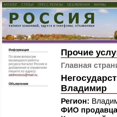
КАТАЛОГ
СТАТЬИ
ПРЕСС-РЕЛИЗЫ
ОБЪЯВЛЕНИЯ
ФИРМЫ
Прочие услу
Информация
По всем вопросам
касающихся работы
Главная стран
ресурса Каталог Россия и
добавления в справочник
пишите по адресу
Негосударст
addressrus@mail.ru
.
Объявления
Владимир
Регион:
Влади
ФИО продавц