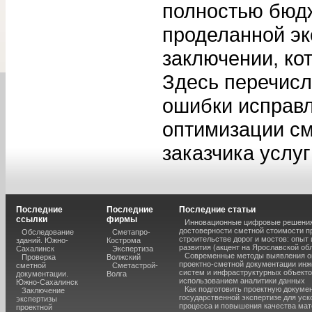
полностью бюдж
проделанной эк
заключении, кот
Здесь перечис
ошибки исправл
оптимизации см
заказчика услуг
Последние
Последние
Последние статьи
ссылки
фирмы
Инновационные цифровые решения
достоверности сметной стоимости п
Обследование
Сметапро-
строительстве дорог и мостов: опыт
зданий. Южно-
Кострома
развития (акцент на Ярославской об
Сахалинск
Экспертиза
Современные методы выявления о
Проверка
Волжский
проектно-сметной документации ин
сметной
Сметастрой-
систем и инфраструктурных объекто
документации.
Волга
использованием аналитики данных
Южно-Сахалинск
Как подготовить проектную докуме
Заключение
государственной экспертизе для уск
экспертизы
процесса и повышения качества ма
проектной