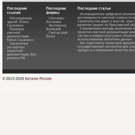
Последние
Последние
Последние статьи
ссылки
фирмы
Инновационные цифровые решения
достоверности сметной стоимости п
Обследование
Сметапро-
строительстве дорог и мостов: опыт
зданий. Южно-
Кострома
развития (акцент на Ярославской об
Сахалинск
Экспертиза
Современные методы выявления о
Проверка
Волжский
проектно-сметной документации ин
сметной
Сметастрой-
систем и инфраструктурных объекто
документации.
Волга
использованием аналитики данных
Южно-Сахалинск
Как подготовить проектную докуме
Заключение
государственной экспертизе для уск
экспертизы
процесса и повышения качества ма
проектной
документации. Все
рагионы РФ
© 2013-
2026
Каталог Россия